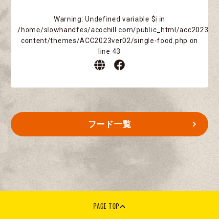
Warning
: Undefined variable $i in
/home/slowhandfes/acochill.com/public_html/acc2023/w
content/themes/ACC2023ver02/single-food.php
on
line
43
フード一覧
PAGE TOP